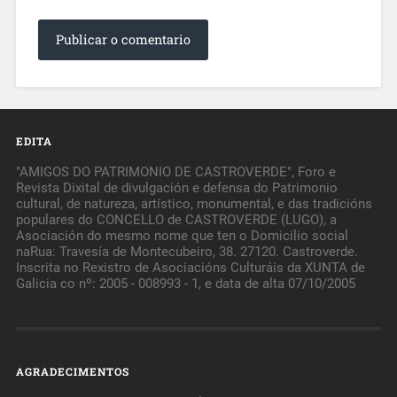
EDITA
"AMIGOS DO PATRIMONIO DE CASTROVERDE", Foro e
Revista Dixital de divulgación e defensa do Patrimonio
cultural, de natureza, artístico, monumental, e das tradicións
populares do CONCELLO de CASTROVERDE (LUGO), a
Asociación do mesmo nome que ten o Domicilio social
naRua: Travesía de Montecubeiro, 38. 27120. Castroverde.
Inscrita no Rexistro de Asociacións Culturáis da XUNTA de
Galicia co nº: 2005 - 008993 - 1, e data de alta 07/10/2005
AGRADECIMENTOS