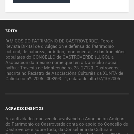
EDITA
"AMIGOS DO PATRIMONIO DE CASTROVERDE", Foro e
Revista Dixital de divulgación e defensa do Patrimonio
cultural, de natureza, artístico, monumental, e das tradicións
populares do CONCELLO de CASTROVERDE (LUGO), a
Asociación do mesmo nome que ten o Domicilio social
naRua: Travesía de Montecubeiro, 38. 27120. Castroverde.
Inscrita no Rexistro de Asociacións Culturáis da XUNTA de
Galicia co nº: 2005 - 008993 - 1, e data de alta 07/10/2005
AGRADECIMENTOS
As actividades que ven desevolvendo a Asociación Amigos
do Patrimonio de Castroverde conta co apoio do Concello de
Castroverde e sobre todo, da Consellería de Cultura e