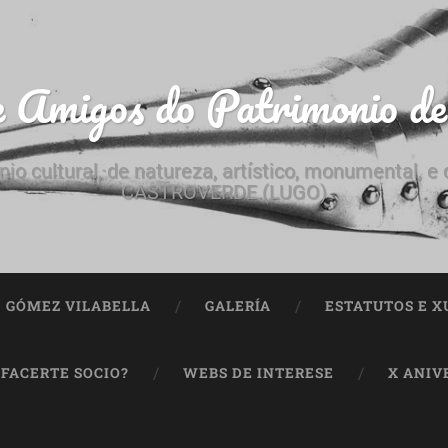
e Amigos do Patrimonio d
nio cultural, de natureza, artístico, monumental, 
CASTROVERDE (LUGO)
ª GÓMEZ VILABELLA
GALERÍA
ESTATUTOS E X
 FACERTE SOCIO?
WEBS DE INTERESE
X ANIV