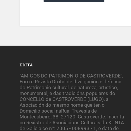
EDITA
"AMIGOS DO PATRIMONIO DE CASTROVERDE",
Foro e Revista Dixital de divulgación e defensa
do Patrimonio cultural, de natureza, artístico,
monumental, e das tradicións populares do
CONCELLO de CASTROVERDE (LUGO), a
Asociación do mesmo nome que ten o
Domicilio social naRua: Travesía de
Montecubeiro, 38. 27120. Castroverde. Inscrita
no Rexistro de Asociacións Culturáis da XUNTA
de Galicia co nº: 2005 - 008993 - 1, e data de