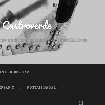
e Castroverde
e das tradicións populares do CONCELLO de
UNTA DIRECTIVA
ERSARIO
POSTAIS NADAL