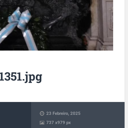
351.jpg
23 Febreiro, 2025
737
x
979 px