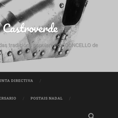
e Castroverde
e das tradicións populares do CONCELLO de
UNTA DIRECTIVA
ERSARIO
POSTAIS NADAL