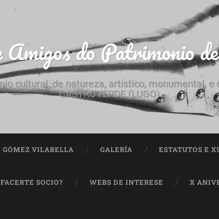
e Amigos do Patrimonio d
nio cultural, de natureza, artístico, monumental, 
CASTROVERDE (LUGO)
ª GÓMEZ VILABELLA
GALERÍA
ESTATUTOS E X
 FACERTE SOCIO?
WEBS DE INTERESE
X ANIV