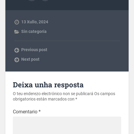
13 Xullo, 2024
Sin categoría
Previous post
Next post
Deixa unha resposta
O teu enderezo electrónico non se publicará
Os campos
obrigatorios están marcados con
*
Comentario
*