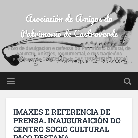
Asociación de Amigos do
Patrimonio de Castroverde
Foro de divulgación e defensa do Patrimonio cultural, de
natureza, artístico, monumental, e das tradicións
populares do CONCELLO de CASTROVERDE (LUGO)
IMAXES E REFERENCIA DE
PRENSA. INAUGURAICIÓN DO
CENTRO SOCIO CULTURAL
PACO PESTANA