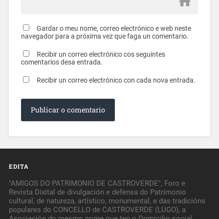
Gardar o meu nome, correo electrónico e web neste
navegador para a próxima vez que faga un comentario.
Recibir un correo electrónico cos seguintes
comentarios desa entrada.
Recibir un correo electrónico con cada nova entrada.
EDITA
"AMIGOS DO PATRIMONIO DE CASTROVERDE", Foro e
Revista Dixital de divulgación e defensa do Patrimonio
cultural, de natureza, artístico, monumental, e das tradicións
populares do CONCELLO de CASTROVERDE (LUGO), a
Asociación do mesmo nome que ten o Domicilio social