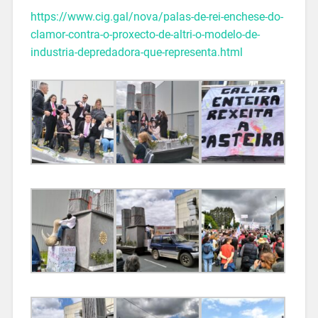
https://www.cig.gal/nova/palas-de-rei-enchese-do-
clamor-contra-o-proxecto-de-altri-o-modelo-de-
industria-depredadora-que-representa.html