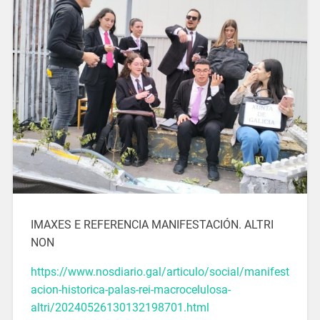
IMAXES E REFERENCIA MANIFESTACIÓN. ALTRI
NON
https://www.nosdiario.gal/articulo/social/manifest
acion-historica-palas-rei-macrocelulosa-
altri/20240526130132198701.html