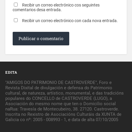
Recibir un correo electrónico cos seguintes
comentarios desa entrada.
Recibir un correo electrónico con cada nova entrada.
EDITA
"AMIGOS DO PATRIMONIO DE CASTROVERDE", Foro e
Revista Dixital de divulgación e defensa do Patrimonio
cultural, de natureza, artístico, monumental, e das tradicións
populares do CONCELLO de CASTROVERDE (LUGO), a
Asociación do mesmo nome que ten o Domicilio social
naRua: Travesía de Montecubeiro, 38. 27120. Castroverde.
Inscrita no Rexistro de Asociacións Culturáis da XUNTA de
Galicia co nº: 2005 - 008993 - 1, e data de alta 07/10/2005