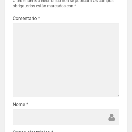
O teu enderezo electrónico non se publicará
Os campos
obrigatorios están marcados con
*
Comentario
*
Nome
*