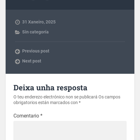
31 Xaneiro, 2025
Sin categoría
Previous post
Next post
Deixa unha resposta
O teu enderezo electrónico non se publicará
Os campos
obrigatorios están marcados con
*
Comentario
*