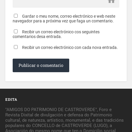
Gardar o meu nome, correo electrónico e web neste
navegador para a próxima vez que faga un comentario.
Recibir un correo electrónico cos seguintes
comentarios desa entrada.
Recibir un correo electrónico con cada nova entrada.
EDITA
"AMIGOS DO PATRIMONIO DE CASTROVERDE", Foro e
Revista Dixital de divulgación e defensa do Patrimonio
cultural, de natureza, artístico, monumental, e das tradicións
populares do CONCELLO de CASTROVERDE (LUGO), a
Asociación do mesmo nome que ten o Domicilio social