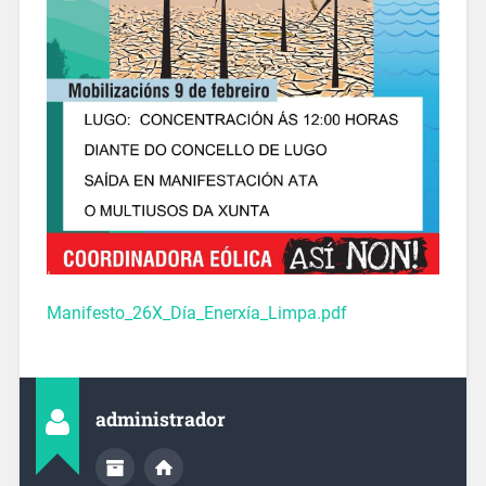
Manifesto_26X_Día_Enerxía_Limpa.pdf
administrador