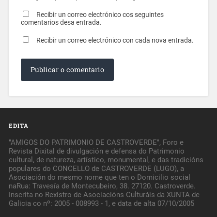
Recibir un correo electrónico cos seguintes
comentarios desa entrada.
Recibir un correo electrónico con cada nova entrada.
EDITA
"AMIGOS DO PATRIMONIO DE CASTROVERDE", Foro e
Revista Dixital de divulgación e defensa do Patrimonio
cultural, de natureza, artístico, monumental, e das tradicións
populares do CONCELLO de CASTROVERDE (LUGO), a
Asociación do mesmo nome que ten o Domicilio social
naRua: Travesía de Montecubeiro, 38. 27120. Castroverde.
Inscrita no Rexistro de Asociacións Culturáis da XUNTA de
Galicia co nº: 2005 - 008993 - 1, e data de alta 07/10/2005