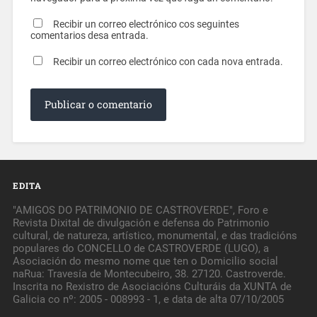
Recibir un correo electrónico cos seguintes
comentarios desa entrada.
Recibir un correo electrónico con cada nova entrada.
EDITA
"AMIGOS DO PATRIMONIO DE CASTROVERDE", Foro e
Revista Dixital de divulgación e defensa do Patrimonio
cultural, de natureza, artístico, monumental, e das tradicións
populares do CONCELLO de CASTROVERDE (LUGO), a
Asociación do mesmo nome que ten o Domicilio social
naRua: Travesía de Montecubeiro, 38. 27120. Castroverde.
Inscrita no Rexistro de Asociacións Culturáis da XUNTA de
Galicia co nº: 2005 - 008993 - 1, e data de alta 07/10/2005