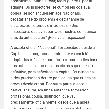
absentismo: ¡Mañá é feira; tedes
punto
! E por aí
adiante. Os Inspectores, se cumprisen coa súa
obriga, se non encubrisen aos Nacionais,
decataríanse do problema e deixaríanse de
elucubracións torpes e insidiosas. ¿Uns
inspectores que avisaban aos mestres con quince
días de anticipación? ¡Pois vaia inspección!
A escola oficial, “Nacional”, foi concibida desde a
Capital, con programas totalmente en castelán,
adaptados máis ben para formar, para darlles base
aos potenciais alumnos dos ciclos superiores; en
definitiva, para señoritos da capital. Os nenos da
aldea precisaban doutro pan, cousa que nunca se
preveu desde arriba. Por outra parte, a escola
particular, rural, era unha auténtica formación
profesional, cousa, distinción, que veu
precisamente, oficialmente, desde que a aldea
desaparecera como tal, desde que se globalizou