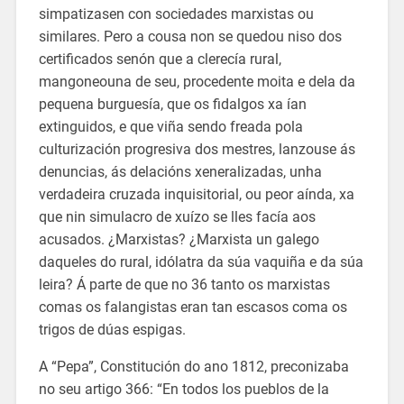
simpatizasen con sociedades marxistas ou
similares. Pero a cousa non se quedou niso dos
certificados senón que a clerecía rural,
mangoneouna de seu, procedente moita e dela da
pequena burguesía, que os fidalgos xa ían
extinguidos, e que viña sendo freada pola
culturización progresiva dos mestres, lanzouse ás
denuncias, ás delacións xeneralizadas, unha
verdadeira cruzada inquisitorial, ou peor aínda, xa
que nin simulacro de xuízo se lles facía aos
acusados. ¿Marxistas? ¿Marxista un galego
daqueles do rural, idólatra da súa vaquiña e da súa
leira? Á parte de que no 36 tanto os marxistas
comas os falangistas eran tan escasos coma os
trigos de dúas espigas.
A “Pepa”, Constitución do ano 1812, preconizaba
no seu artigo 366: “En todos los pueblos de la