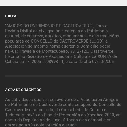
EDITA
"AMIGOS DO PATRIMONIO DE CASTROVERDE", Foro e
Revista Dixital de divulgación e defensa do Patrimonio
cultural, de natureza, artístico, monumental, e das tradicións
populares do CONCELLO de CASTROVERDE (LUGO), a
Asociación do mesmo nome que ten o Domicilio social
naRua: Travesía de Montecubeiro, 38. 27120. Castroverde.
Inscrita no Rexistro de Asociacións Culturáis da XUNTA de
Galicia co nº: 2005 - 008993 - 1, e data de alta 07/10/2005
AGRADECIMENTOS
As actividades que ven desevolvendo a Asociación Amigos
do Patrimonio de Castroverde conta co apoio do Concello de
Castroverde e sobre todo, da Consellería de Cultura e
Turismo a través do Plan de Promoción do Xacobeo 2010, así
como da Deputación de Lugo. A todos eles dámoslle as
grazas pola súa colaboración e axuda.