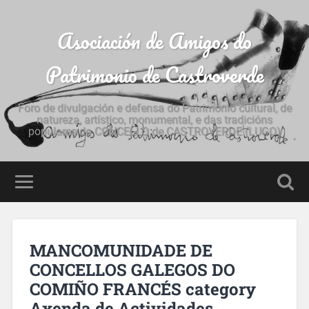
Asociación de Amigos do
Patrimonio de Castroverde
Foro de divulgación e defensa do Patrimonio cultural, de
natureza, artístico, monumental, e das tradicións
populares do CONCELLO de CASTROVERDE (LUGO)
MANCOMUNIDADE DE
CONCELLOS GALEGOS DO
COMIÑO FRANCÉS category
Axenda de Actividades