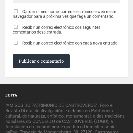
Gardar o meu nome, correo electrónico e web neste
navegador para a próxima vez que faga un comentario.
Recibir un correo electrónico cos seguintes
comentarios desa entrada.
Recibir un correo electrónico con cada nova entrada.
EDITA
"AMIGOS DO PATRIMONIO DE CASTROVERDE", Foro e
Revista Dixital de divulgación e defensa do Patrimonio
cultural, de natureza, artístico, monumental, e das tradicións
populares do CONCELLO de CASTROVERDE (LUGO), a
Asociación do mesmo nome que ten o Domicilio social
naRua: Travesía de Montecubeiro, 38. 27120. Castroverde.