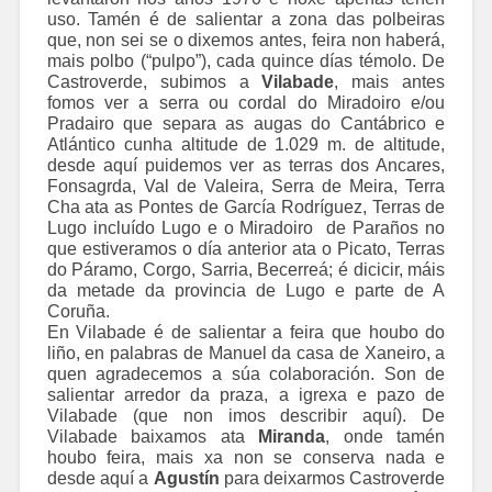
uso. Tamén é de salientar a zona das polbeiras
que, non sei se o dixemos antes, feira non haberá,
mais polbo (“pulpo”), cada quince días témolo. De
Castroverde, subimos a
Vilabade
, mais antes
fomos ver a serra ou cordal do Miradoiro e/ou
Pradairo que separa as augas do Cantábrico e
Atlántico cunha altitude de 1.029 m. de altitude,
desde aquí puidemos ver as terras dos Ancares,
Fonsagrda, Val de Valeira, Serra de Meira, Terra
Cha ata as Pontes de García Rodríguez, Terras de
Lugo incluído Lugo e o Miradoiro de Paraños no
que estiveramos o día anterior ata o Picato, Terras
do Páramo, Corgo, Sarria, Becerreá; é dicicir, máis
da metade da provincia de Lugo e parte de A
Coruña.
En Vilabade é de salientar a feira que houbo do
liño, en palabras de Manuel da casa de Xaneiro, a
quen agradecemos a súa colaboración. Son de
salientar arredor da praza, a igrexa e pazo de
Vilabade (que non imos describir aquí). De
Vilabade baixamos ata
Miranda
, onde tamén
houbo feira, mais xa non se conserva nada e
desde aquí a
Agustín
para deixarmos Castroverde