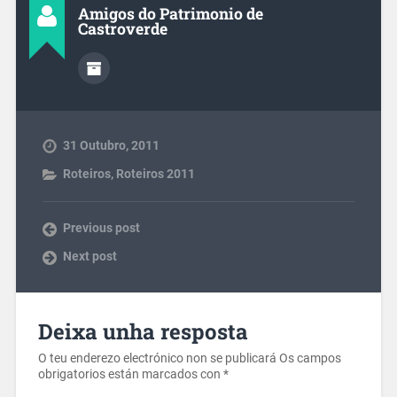
Amigos do Patrimonio de
Castroverde
31 Outubro, 2011
Roteiros
,
Roteiros 2011
Previous post
Next post
Deixa unha resposta
O teu enderezo electrónico non se publicará
Os campos
obrigatorios están marcados con
*