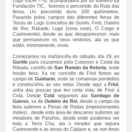
Lugo (GDR – 4), acompañados por un bolseiro da
Fundación TIC, fixemos o percorrido do Ruta das
feiras. Un percorrido duns 200 quilómetros.
Pasando polos campos das diferentes feiras de
Terras de Lugo (concellos de Guntín, Friol, Outeiro
de Rei, Rábade, Lugo (zona rural), O Corgo e
Castroverde), desde as que desapareceron, mais
que permanecen os seus vestixios, ata as que
están, minimamente, vivas.
Comezamos na mañánciña do sábado, día 29, en
Guntín
para cruzarmos polo Cotoroxo e Costa da
Ribada, camiño de
San Román da Retorta
, onde
houbo feira. Xa no concello de Friol fomos ao
campo de
Guimarei
, onde se conservan pendellos
e construcións ao seu redor. Desde aquí a
Friol
,
unha das poucas que ten certa vida, de Friol a
Cotá. Desde
Cotá
seguimos ata
Santiago de
Gaioso
, xa de
Outeiro de Rei
, desde o campo da
feira subimos a Penas de Rodas (impresionantes
moles) , desde esta área de descanso subimos ao
miradoiro de Paraños, desde onde puidemos ver
toda a Terra Cha, ata o mirador que separa
Castroverde e as terras do Cádavo e, se non foran