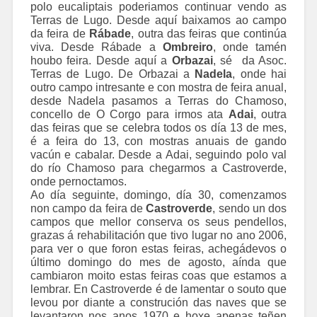
polo eucaliptais poderiamos continuar vendo as
Terras de Lugo. Desde aquí baixamos ao campo
da feira de
Rábade
, outra das feiras que continúa
viva. Desde Rábade a
Ombreiro
, onde tamén
houbo feira. Desde aquí a
Orbazai
, sé da Asoc.
Terras de Lugo. De Orbazai a
Nadela
, onde hai
outro campo intresante e con mostra de feira anual,
desde Nadela pasamos a Terras do Chamoso,
concello de O Corgo para irmos ata
Adai
, outra
das feiras que se celebra todos os día 13 de mes,
é a feira do 13, con mostras anuais de gando
vacún e cabalar. Desde a Adai, seguindo polo val
do río Chamoso para chegarmos a Castroverde,
onde pernoctamos.
Ao día seguinte, domingo, día 30, comenzamos
non campo da feira de
Castroverde
, sendo un dos
campos que mellor conserva os seus pendellos,
grazas á rehabilitación que tivo lugar no ano 2006,
para ver o que foron estas feiras, achegádevos o
último domingo do mes de agosto, aínda que
cambiaron moito estas feiras coas que estamos a
lembrar. En Castroverde é de lamentar o souto que
levou por diante a construción das naves que se
levantaron nos anos 1970 e hoxe apenas teñen