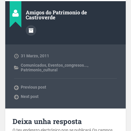
Amigos do Patrimonio de
Castroverde
31 Marzo, 2011
Comunicados
,
Eventos_congresos...
,
Patrimonio_cultural
Previous post
Next post
Deixa unha resposta
O teu enderezo electrónico non se publicará
Os campos