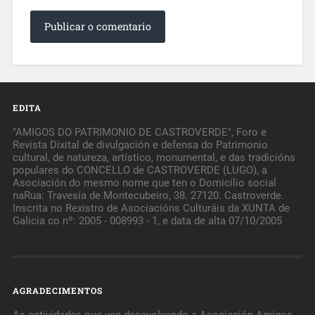
EDITA
"AMIGOS DO PATRIMONIO DE CASTROVERDE", Foro e
Revista Dixital de divulgación e defensa do Patrimonio
cultural, de natureza, artístico, monumental, e das tradicións
populares do CONCELLO de CASTROVERDE (LUGO), a
Asociación do mesmo nome que ten o Domicilio social
naRua: Travesía de Montecubeiro, 38. 27120. Castroverde.
Inscrita no Rexistro de Asociacións Culturáis da XUNTA de
Galicia co nº: 2005 - 008993 - 1, e data de alta 07/10/2005
AGRADECIMENTOS