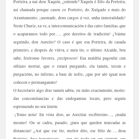
Porteira, a nai dese Xaquín, ¿entende? Xaquín é fillo da Porteira,
así chamada porque casou co Porteiro, do Xulgado e mais do
Axuntamento; ¡asemade, dous cargos á vez, unha inmoralidade!
Neste Churiz, xa ve, a intercomunicación é das catro familias, que
o acaparamos todo por…, ¡por dereitos de tradición! ¿Vaime
seguindo, don Aurelio? O caso é que esa Porteira, de casada
primeiro, e despois de viúva, e meu tío, o último Alcalde, ben
sabe, fixéronse favores, ¡recíprocos! Esa maldita pagoulle cun
sifilazo mortal, que o estará purgando, ela tamén, terzás e
purgacións, no inferno, a base de xofre, ¡que por aló igual non
coñecen o permanganato!
O Secretario algo diso tamén sabía; ou máis exactamente, moito:
das concomitancias e das endogamias locais, pero seguiu
espremendo no seu limón:
-¡Tomo nota! En vista diso, ao Auxiliar recibireino…, ¡mañá
mesmo! Ou se cadra, pasado; ¡para que queden marcadas as
distancias! ¿Así que ese tío, mellor dito, ese fillo de…, desa
Porteira, desa transmisora…, que ata pode ser seu curmán, seu