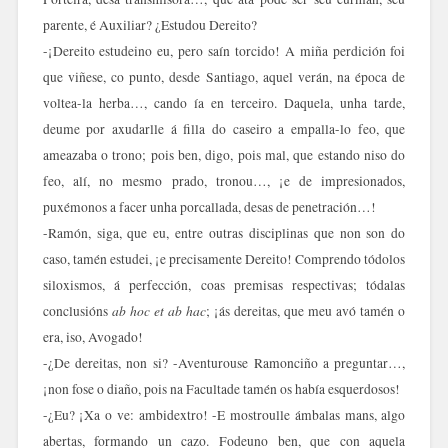
parente, é Auxiliar? ¿Estudou Dereito?
-¡Dereito estudeino eu, pero saín torcido! A miña perdición foi
que viñese, co punto, desde Santiago, aquel verán, na época de
voltea-la herba…, cando ía en terceiro. Daquela, unha tarde,
deume por axudarlle á filla do caseiro a empalla-lo feo, que
ameazaba o trono; pois ben, digo, pois mal, que estando niso do
feo, alí, no mesmo prado, tronou…, ¡e de impresionados,
puxémonos a facer unha porcallada, desas de penetración…!
-Ramón, siga, que eu, entre outras disciplinas que non son do
caso, tamén estudei, ¡e precisamente Dereito! Comprendo tódolos
siloxismos, á perfección, coas premisas respectivas; tódalas
ab hoc et ab hac
conclusións
; ¡ás dereitas, que meu avó tamén o
era, iso, Avogado!
-¿De dereitas, non si? -Aventurouse Ramonciño a preguntar…,
¡non fose o diaño, pois na Facultade tamén os había esquerdosos!
-¿Eu? ¡Xa o ve: ambidextro! -E mostroulle ámbalas mans, algo
abertas, formando un cazo. Fodeuno ben, que con aquela