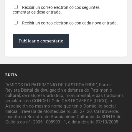
Recibir un correo electrónico cos seguintes
comentarios desa entrada.
Recibir un correo electrónico con cada nova entrada.
EDITA
"AMIGOS DO PATRIMONIO DE CASTROVERDE", Foro e
Revista Dixital de divulgación e defensa do Patrimonio
cultural, de natureza, artístico, monumental, e das tradicións
populares do CONCELLO de CASTROVERDE (LUGO), a
Asociación do mesmo nome que ten o Domicilio social
naRua: Travesía de Montecubeiro, 38. 27120. Castroverde.
Inscrita no Rexistro de Asociacións Culturáis da XUNTA de
Galicia co nº: 2005 - 008993 - 1, e data de alta 07/10/2005