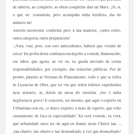
de saberse, ao completo, as obras completas dun tal Marx. ¡Si, si,
o que oe: comunista, pero acompaña unha herdeira, das do
número un!
Aurelio mostrouse conforme pero á súa maneira; ¡outro estilo,
outra categoría, outra preparación!
-¡Vaia, vaia; pois, con eses antecedentes, haberá que vixialo de
cerca! En proba desta confianza encárgolle a vostede, Ramonciño,
ese labor, que agora, ao vir eu, xa queda aliviado de certas
responsabilidades; por exemplo, das relacións públicas. Por de
pronto, páseme as Normas do Planeamento; todo o que se refira
ás Licencias de Obra, que xa vin que teñen tódolos expedientes
nese armario, aí, detrás da mesa do Auxiliar. ¡Iso é unha
neglixencia grave! E concorre, así mesmo, que aquí o experto en
Urbanismo son eu; ¡o único experto, a mais de esperto, que veño
casualmente de face-la especialidade! Xa verá vostede, xa verá,
qué urbanidade imos ter, de aquí en diante, neste Churiz tan…,
¡tan churro, tan churro e tan desmadrado, á vez que desmedrado!