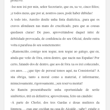
protervo:
-Iso non irá por min, señor Secretario, que eu, xa ve, cinco fillos;
¡e todos meus, que por aí, noutros casos, pode haber dúbidas!
A todo isto, Aurelio deulle unha finta dialéctica, ¡para que os
cravos afondasen nas mans do crucificado, para que as cousas
quedasen claras! De paso, aproveitándose daquel intre de
debilidade provocada, de confidencia do seu Oficial, deulle outra
volta á parafusa do seu sometemento:
-¡Ramonciño, comigo non xogue, non xogue ao galego, que eu,
aínda que veño de fóra, estou dentro, que nacín nas Españas! Por
certo, falando dos de dentro, que aos de fóra xa os irei coñecendo,
cos anos…, ¿que tipo de persoal temos aquí, na Consistorial? A
súa obriga, tanto a moral como a material, é informarme,
minuciosamente, rigorosamente, ¡sen reserva mental!
Ao Ramón presentábaselle unha oportunidade de serlle
simbiótico, útil en definitiva; aproveitouna, feito un cándido:
-Á parte do Chofer, dos tres Gardas e desas mulleres da
limpeza…, esas que cociñan na casa do Alcalde, ¿sabe?, estalle o