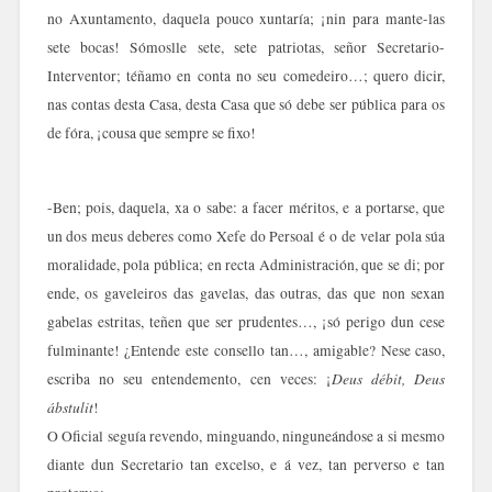
no Axuntamento, daquela pouco xuntaría; ¡nin para mante-las
sete bocas! Sómoslle sete, sete patriotas, señor Secretario-
Interventor; téñamo en conta no seu comedeiro…; quero dicir,
nas contas desta Casa, desta Casa que só debe ser pública para os
de fóra, ¡cousa que sempre se fixo!
-Ben; pois, daquela, xa o sabe: a facer méritos, e a portarse, que
un dos meus deberes como Xefe do Persoal é o de velar pola súa
moralidade, pola pública; en recta Administración, que se di; por
ende, os gaveleiros das gavelas, das outras, das que non sexan
gabelas estritas, teñen que ser prudentes…, ¡só perigo dun cese
fulminante! ¿Entende este consello tan…, amigable? Nese caso,
Deus débit, Deus
escriba no seu entendemento, cen veces: ¡
ábstulit
!
O Oficial seguía revendo, minguando, ninguneándose a si mesmo
diante dun Secretario tan excelso, e á vez, tan perverso e tan