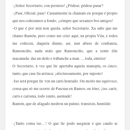
-¡Señor Secretario, con permiso! ¿Pódese; pódese pasar?
-¡Pase, Oficial; pase! Casualmente ía chamalo eu porque é propio
que nos coñezamos a fondo; ¡cómpre que sexamos bos amigos!
-O que é por min non queda, señor Secretario. Xa sabe que me
chamo Ramón, pero como me criei aquí, na propia Vila, e todos
me coñecen, daquela dinme, así, nun abuso de confianza,
Ramonciño, nada máis que Ramonciño, que a xente élle
macanuda: das un dedo e trábanche a man…, toda, enteira!
O Secretario, á vez que lle apertaba aquela manopla, os cinco;
tanto, que case lla arrinca; ¡afectuosamente, por suposto!
-Iso será porque lle ven un carís honrado. Ou moito me equivoco,
cousa que só me ocorre de Pascuas en Ramos, ou téno; ¡iso, carís;
carís e carisma, todo xunto, asemade!
Ramón, que de afagado medrou un palmo, transixiu, humilde:
-¡Tanto coma iso…! O que lle podo asegurar é que cando se