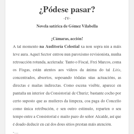
¿Pódese pasar?
-IV-
Novela satírica de Gómez Vilabella
¡Cámaras, acción!
na Auditoría Celestial
A tal momento
xa non sopra nin a máis
leve aura. Aquel Sector entrou nun paroxismo revisionista, nunha
retroacción rotunda, acelerada: Tanto o Fiscal, Frei Marcos, coma
Litis
os Fisgas, están atentos aos vídeos da ánima do tal
,
concentrados, absortos, sopesando tódalas súas actuacións, as
directas e mailas indirectas. Como escena visible, aparece en
pantalla un interior da Consistorial de Churiz; bastante cocho por
certo suposto que as mulleres da limpeza, coa paga do Concello
como única retribución, e sen outro estímulo, reparten o seu
tempo entre a Consistorial e mailo pazo do señor Alcalde, así que
é doado deducir en cal dos dous sitios prestan máis atención.
-…