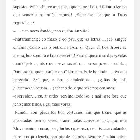
suposto, terá a súa recompensa, ¡que nunca lle vai faltar trigo ao
que semente na miña chousa! ¿Sabe iso de que a Deus
rogando…?
– … e co mazo dando, ¿non si, don Aurelio?
-Naturalmente; co mazo e co pau, que as letras…, ¡co sangue
entran! ¿Como era o outro…? ¡Ah, si: Quen en boa árbore se
abeira, boa sombra e boa cabeceira! Pero o que é niso das gavelas
municipais…, niso non sexa seareiro, non se pase na cobiza,
Ramoncete, que a muller do César, a mais de honrada…, ten que
parecelo! Así que, a bos entendedores…, ¡gaitas do fol!
¿Estamos? Daquela…, ¡achantado, e que sexa por cen anos!
-¡Servidor…, eu, ás ordes; sereino, todo iso, e máis que fose, que
teño cinco fillos, a cal máis voraz!
-Ramón, non pérda-los bos costumes, nin que trone, que as
arroutadas, ben o sabes, traen malas consecuencias, que este
Movemento, o noso, por glorioso que sexa, demóstrase andando,
pero con prudencia, con pés de chumbo, sempre á miña beira;