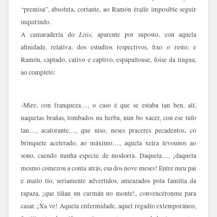
“premisa”, absoluta, cortante, ao Ramón éralle imposible seguir
inquirindo.
Litis
A camaradería do
, aparente por suposto, con aquela
afinidade, relativa, dos estudios respectivos, fixo o resto; e
Ramón, captado, cativo e captivo, espapallouse, foise da lingua,
ao completo:
-Mire, con franqueza…, o caso é que se estaba tan ben, alí,
naquelas brañas, tombados na herba, nun bo xacer, con ese tufo
tan…, acalorante…, que niso, neses praceres pecadentos, co
brinquete acelerado, ao máximo…, aquela xeira levounos ao
sono, caendo nunha especie de modorra. Daquela…, ¡daquela
mesmo comezou a conta atrás, esa dos nove meses! Entre meu pai
e mailo tío, seriamente advertidos, ameazados pola familia da
rapaza, ¡que tiñan un curmán no monte!, convencéronme para
casar. ¡Xa ve! Aquela enfermidade, aquel regadío extemporáneo,