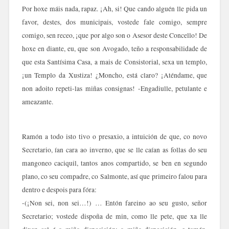
Por hoxe máis nada, rapaz. ¡Ah, si! Que cando alguén lle pida un
favor, destes, dos municipais, vostede fale comigo, sempre
comigo, sen receo, ¡que por algo son o Asesor deste Concello! De
hoxe en diante, eu, que son Avogado, teño a responsabilidade de
que esta Santísima Casa, a mais de Consistorial, sexa un templo,
¡un Templo da Xustiza! ¿Moncho, está claro? ¡Aténdame, que
non adoito repeti-las miñas consignas! -Engadiulle, petulante e
ameazante.
Ramón a todo isto tivo o presaxio, a intuición de que, co novo
Secretario, ían cara ao inverno, que se lle caían as follas do seu
mangoneo caciquil, tantos anos compartido, se ben en segundo
plano, co seu compadre, co Salmonte, así que primeiro falou para
dentro e despois para fóra:
-(¡Non sei, non sei…!) … Entón fareino ao seu gusto, señor
Secretario; vostede dispoña de min, como lle pete, que xa lle