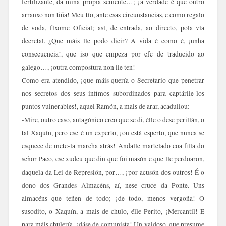
fertilizante, da miña propia semente…; ¡a verdade é que outro
arranxo non tiña! Meu tío, ante esas circunstancias, e como regalo
de voda, fíxome Oficial; así, de entrada, ao directo, pola vía
decretal. ¿Que máis lle podo dicir? A vida é como é, ¡unha
consecuencia!, que iso que empeza por efe de traducido ao
galego…, ¡outra compostura non lle ten!
Como era atendido, ¡que máis quería o Secretario que penetrar
nos secretos dos seus ínfimos subordinados para captárlle-los
puntos vulnerables!, aquel Ramón, a mais de arar, acadullou:
-Mire, outro caso, antagónico creo que se di, élle o dese perillán, o
tal Xaquín, pero ese é un experto, ¡ou está esperto, que nunca se
esquece de mete-la marcha atrás! Ándalle martelado coa filla do
señor Paco, ese xudeu que din que foi masón e que lle perdoaron,
daquela da Lei de Represión, por…, ¡por acusón dos outros! É o
dono dos Grandes Almacéns, aí, nese cruce da Ponte. Uns
almacéns que teñen de todo; ¡de todo, menos vergoña! O
susodito, o Xaquín, a mais de chulo, élle Perito, ¡Mercantil! E
para máis chulería, ¡dáse de comunista! Un vaidoso, que presume