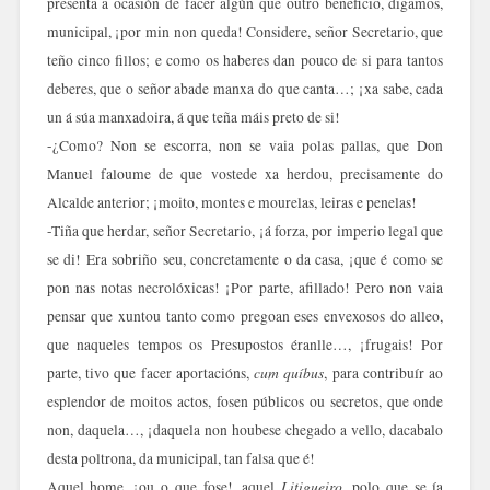
presenta a ocasión de facer algún que outro beneficio, digamos,
municipal, ¡por min non queda! Considere, señor Secretario, que
teño cinco fillos; e como os haberes dan pouco de si para tantos
deberes, que o señor abade manxa do que canta…; ¡xa sabe, cada
un á súa manxadoira, á que teña máis preto de si!
-¿Como? Non se escorra, non se vaia polas pallas, que Don
Manuel faloume de que vostede xa herdou, precisamente do
Alcalde anterior; ¡moito, montes e mourelas, leiras e penelas!
-Tiña que herdar, señor Secretario, ¡á forza, por imperio legal que
se di! Era sobriño seu, concretamente o da casa, ¡que é como se
pon nas notas necrolóxicas! ¡Por parte, afillado! Pero non vaia
pensar que xuntou tanto como pregoan eses envexosos do alleo,
que naqueles tempos os Presupostos éranlle…, ¡frugais! Por
cum quíbus
parte, tivo que facer aportacións,
, para contribuír ao
esplendor de moitos actos, fosen públicos ou secretos, que onde
non, daquela…, ¡daquela non houbese chegado a vello, dacabalo
desta poltrona, da municipal, tan falsa que é!
Litigueiro
Aquel home, ¡ou o que fose!, aquel
, polo que se ía