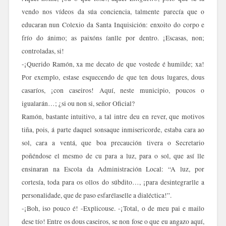
vendo nos vídeos da súa conciencia, talmente parecía que o
educaran nun Colexio da Santa Inquisición: enxoito do corpo e
frío do ánimo; as paixóns íanlle por dentro. ¡Escasas, non;
controladas, si!
-¡Querido Ramón, xa me decato de que vostede é humilde; xa!
Por exemplo, estase esquecendo de que ten dous lugares, dous
casaríos, ¡con caseiros! Aquí, neste municipio, poucos o
igualarán…; ¿si ou non si, señor Oficial?
Ramón, bastante intuitivo, a tal intre deu en rever, que motivos
tiña, pois, á parte daquel sonsaque inmisericorde, estaba cara ao
sol, cara a ventá, que boa precaución tivera o Secretario
poñéndose el mesmo de cu para a luz, para o sol, que así lle
ensinaran na Escola da Administración Local: “A luz, por
cortesía, toda para os ollos do súbdito…, ¡para desintegrarlle a
personalidade, que de paso esfarélaselle a dialéctica!”.
-¡Boh, iso pouco é! -Explicouse. -¡Total, o de meu pai e mailo
dese tío! Entre os dous caseiros, se non fose o que eu angazo aquí,