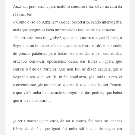
Auxiliar, pero ese…, ¡ese maldito cousa auxilia, salvo na casa da
chorba
súa
!
-¿Como é iso do Auxiliar? -Aquel Secretario, cando interrogaba,
máis que preguntas facía imprecacións inquisitoriais, cesáreas.
-Un erro de meu tío, ¿sabe?, que cando morreu aquel Oficial, o
Segundo, un home excelente, que ademais era xordo, e por ende,
de poucas palabras, pero todas ben medidas e ben comedidas,
ordenou convocar oposicións; desas, das libres…, ¡para que
entrase o fillo da Porteira! Que non, tío, lle dixen daquela, que o
Segundo ten que ser da miña confianza, ¡da miña! Pero el
convenceume, ¡de momento!, que me dixo que podía caer Franco,
e que viría unha democracia subseguinte, das podres; que había
que ir lavando a cara…
¿Caer Franco? Quen caeu, de alí a pouco, foi meu tío, cunhas
febres do diaño, que igual foi unha sífilis que lle pegou esa