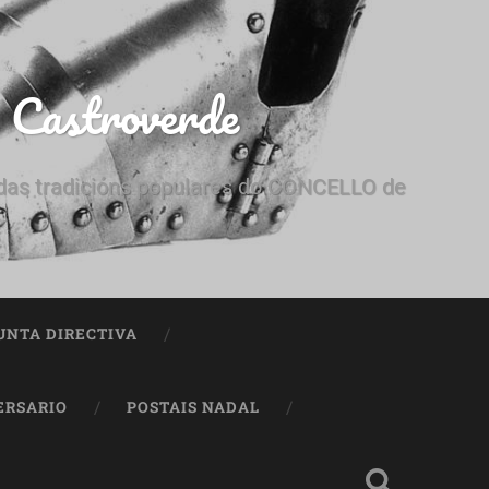
e Castroverde
e das tradicións populares do CONCELLO de
UNTA DIRECTIVA
ERSARIO
POSTAIS NADAL