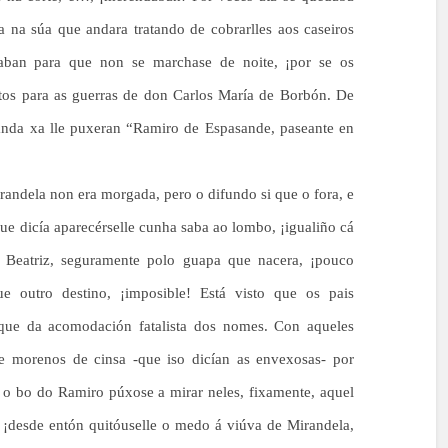
a na súa que andara tratando de cobrarlles aos caseiros
aban para que non se marchase de noite, ¡por se os
rtos para as guerras de don Carlos María de Borbón. De
randa xa lle puxeran “Ramiro de Espasande, paseante en
randela non era morgada, pero o difundo si que o fora, e
e dicía aparecérselle cunha saba ao lombo, ¡igualiño cá
 Beatriz, seguramente polo guapa que nacera, ¡pouco
e outro destino, ¡imposible! Está visto que os pais
que da acomodación fatalista dos nomes. Con aqueles
 e morenos de cinsa -que iso dicían as envexosas- por
, o bo do Ramiro púxose a mirar neles, fixamente, aquel
, ¡desde entón quitóuselle o medo á viúva de Mirandela,