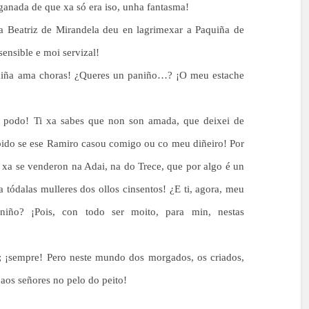
ganada de que xa só era iso, unha fantasma!
 a Beatriz de Mirandela deu en lagrimexar a Paquiña de
ensible e moi servizal!
miña ama choras! ¿Queres un paniño…? ¡O meu estache
n podo! Ti xa sabes que non son amada, que deixei de
bido se ese Ramiro casou comigo ou co meu diñeiro! Por
e xa se venderon na Adai, na do Trece, que por algo é un
 tódalas mulleres dos ollos cinsentos! ¿E ti, agora, meu
niño? ¡Pois, con todo ser moito, para min, nestas
 ¡sempre! Pero neste mundo dos morgados, os criados,
aos señores no pelo do peito!