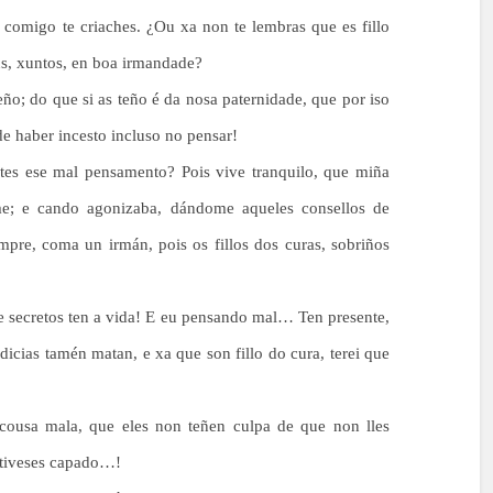
 comigo te criaches. ¿Ou xa non te lembras que es fillo
us, xuntos, en boa irmandade?
ño; do que si as teño é da nosa paternidade, que por iso
e haber incesto incluso no pensar!
 tes ese mal pensamento? Pois vive tranquilo, que miña
me; e cando agonizaba, dándome aqueles consellos de
mpre, coma un irmán, pois os fillos dos curas, sobriños
e secretos ten a vida! E eu pensando mal… Ten presente,
dicias tamén matan, e xa que son fillo do cura, terei que
 cousa mala, que eles non teñen culpa de que non lles
estiveses capado…!