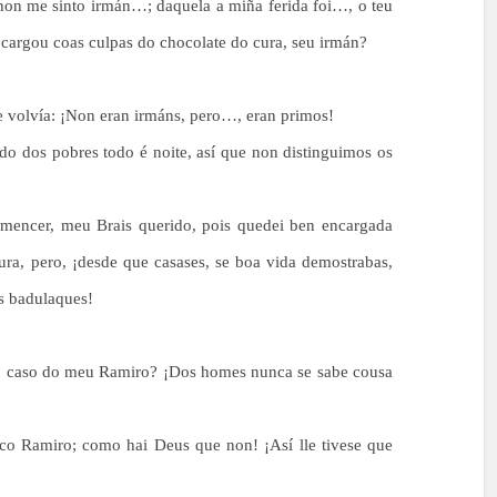
 non me sinto irmán…; daquela a miña ferida foi…, o teu
cargou coas culpas do chocolate do cura, seu irmán?
e e volvía: ¡Non eran irmáns, pero…, eran primos!
do dos pobres todo é noite, así que non distinguimos os
amencer, meu Brais querido, pois quedei ben encargada
ura, pero, ¡desde que casases, se boa vida demostrabas,
s badulaques!
o caso do meu Ramiro? ¡Dos homes nunca se sabe cousa
s co Ramiro; como hai Deus que non! ¡Así lle tivese que