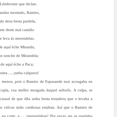
o. Lémbrome que dicían:
andas montado, Ramiro,
alo desa besta pardela,
ete deste mal camiño
te leva ás merendelas.
de aquí éche Miranda,
os sonche de Mirandela;
 de aquí éche a Paca;
outra…, ¡unha calquera!
a menos, pois o Ramiro de Espasande non acougaba en
copla, coa mellor morgada daquel señorío. A culpa, se
casual de que tiña unha besta trotadora que o levaba a
as viúvas máis cariñosas estaban. Así que o Ramiro de
a na corte, e…, ¡merendaban! Por veces ata se quedaba