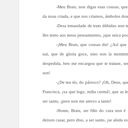
-Meu Brais, non digas esas cousas, que
da nosa criada, e que nos criamos, ámbolos do
-Desa irmandade de trato dúbidas non te
lles temo aos meus pensamentos, ¡que seica pod
-¡Meu Brais, que cousas dis! ¿Así que
nai, que de gloria goce, niso non ía mentir
despedida, ben me encargou que te tratase, se
son!
-¿De teu tío, do párroco? ¡Oh, Deus, qu
Francisca, ¡xa que logo, miña curmá!, que as le
ser santo, ¡pero non me atrevo a tanto!
-Home, Brais, ser fillo do cura non é
deixen casar, pero diso, a ser santo, ¡se aínda 