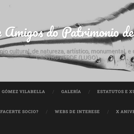
e Amigos do Patrimonio d
nio cultural, de natureza, artístico, monumental, 
CASTROVERDE (LUGO)
ª GÓMEZ VILABELLA
GALERÍA
ESTATUTOS E X
 FACERTE SOCIO?
WEBS DE INTERESE
X ANIV