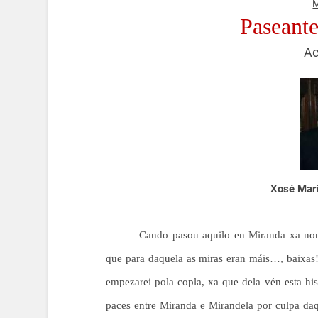
M
Paseant
Ac
Xosé Marí
Cando pasou aquilo en Miranda xa no
que para daquela as miras eran máis…, baixas! 
empezarei pola copla, xa que dela vén esta his
paces entre Miranda e Mirandela por culpa da