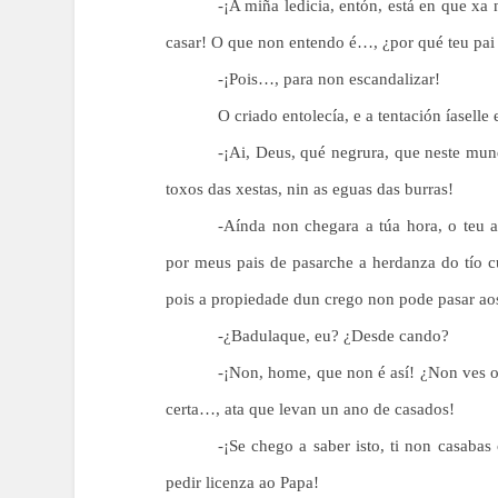
-¡A miña ledicia, entón, está en que xa
casar! O que non entendo é…, ¿por qué teu pai 
-¡Pois…, para non escandalizar!
O criado entolecía, e a tentación íasell
-¡Ai, Deus, qué negrura, que neste mun
toxos das xestas, nin as eguas das burras!
-Aínda non chegara a túa hora, o teu 
por meus pais de pasarche a herdanza do tío c
pois a propiedade dun crego non pode pasar ao
-¿Badulaque, eu? ¿Desde cando?
-¡Non, home, que non é así! ¿Non ves 
certa…, ata que levan un ano de casados!
-¡Se chego a saber isto, ti non casaba
pedir licenza ao Papa!