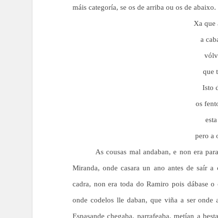
máis categoría, se os de arriba ou os de abaix
Xa que 
a cab
vólv
que 
Isto 
os fent
esta
pero a 
As cousas mal andaban, e non era par
Miranda, onde casara un ano antes de saír a 
cadra, non era toda do Ramiro pois dábase o 
onde codelos lle daban, que viña a ser onde 
Espasande chegaba, parrafeaba, metían a best