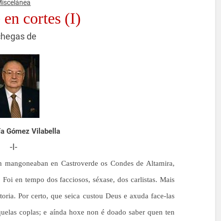
iscelánea
e
en
cortes (I)
hegas de
a Gómez Vilabella
-I-
n mangoneaban en Castroverde os Condes de Altamira,
Foi en tempo dos facciosos, séxase, dos carlistas. Mais
toria. Por certo, que seica custou Deus e axuda face-las
quelas coplas; e aínda hoxe non é doado saber quen ten