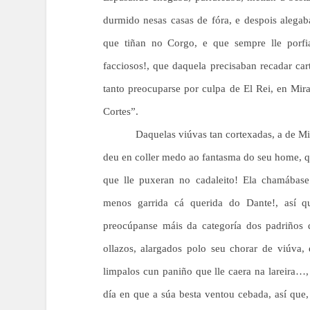
durmido nesas casas de fóra, e despois alegab
que tiñan no Corgo, e que sempre lle porfi
facciosos!, que daquela precisaban recadar ca
tanto preocuparse por culpa de El Rei, en Mi
Cortes”.
Daquelas viúvas tan cortexadas, a de Mi
deu en coller medo ao fantasma do seu home, qu
que lle puxeran no cadaleito! Ela chamábase
menos garrida cá querida do Dante!, así qu
preocúpanse máis da categoría dos padriños 
ollazos, alargados polo seu chorar de viúva,
limpalos cun paniño que lle caera na lareira…
día en que a súa besta ventou cebada, así que