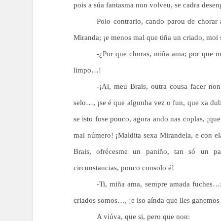
pois a súa fantasma non volveu, se cadra desen
Polo contrario, cando parou de chorar
Miranda; ¡e menos mal que tiña un criado, moi s
-¿Por que choras, miña ama; por que 
limpo…!
-¡Ai, meu Brais, outra cousa facer no
selo…, ¡se é que algunha vez o fun, que xa du
se isto fose pouco, agora ando nas coplas, ¡qu
mal número! ¡Maldita sexa Mirandela, e con ela
Brais, ofrécesme un paniño, tan só un pa
circunstancias, pouco consolo é!
-Ti, miña ama, sempre amada fuches…;
criados somos…, ¡e iso aínda que lles ganemos 
A viúva, que si, pero que non: