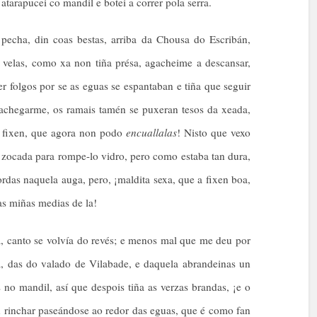
arapucei co mandil e botei a correr pola serra.
pecha, din coas bestas, arriba da Chousa do Escribán,
velas, como xa non tiña présa, agacheime a descansar,
er folgos por se as eguas se espantaban e tiña que seguir
n achegarme, os ramais tamén se puxeran tesos da xeada,
é fixen, que agora non podo
encuallalas
! Nisto que vexo
 zocada para rompe-lo vidro, pero como estaba tan dura,
ordas naquela auga, pero, ¡maldita sexa, que a fixen boa,
as miñas medias de la!
a, canto se volvía do revés; e menos mal que me deu por
a, das do valado de Vilabade, e daquela abrandeinas un
 no mandil, así que despois tiña as verzas brandas, ¡e o
n rinchar paseándose ao redor das eguas, que é como fan