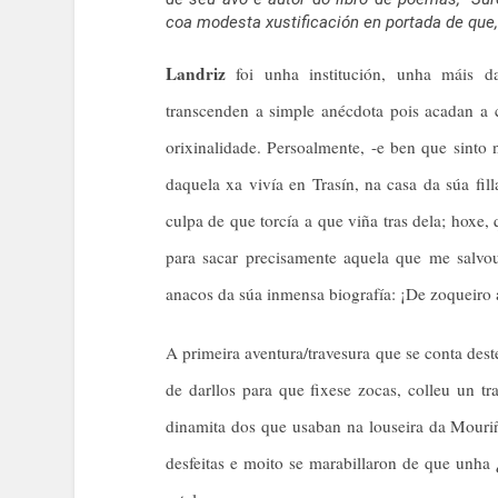
coa modesta xustificación en portada de que,
Landriz
foi unha institución, unha máis d
transcenden a simple anécdota pois acadan a c
orixinalidade. Persoalmente, -e ben que sinto 
daquela xa vivía en Trasín, na casa da súa f
culpa de que torcía a que viña tras dela; hoxe, 
para sacar precisamente aquela que me salvou
anacos da súa inmensa biografía: ¡De zoqueiro a
A primeira aventura/travesura que se conta des
de darllos para que fixese zocas, colleu un t
dinamita dos que usaban na louseira da Mouriñ
desfeitas e moito se marabillaron de que unha 