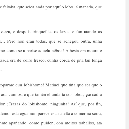
 faltaba, que seica anda por aquí o lobo, á manada, que
erza, e despois trinqueilles os lazos, e fun atando as
as… Pero non eran todas, que se achegou outra, unha
smo como se a parise aquela néboa! A besta era moura e
zada era de coiro fresco, cunha corda de pita tan longa
s…
atoparme cun lobishome! Matinei que tiña que ser que o
r aos cumios, e que tamén el andaría cos lobos, ¡se cadra
or. ¡Trazas do lobishome, ningunha! Así que, por fin,
emo, esta egua non parece estar afeita a comer na serra,
nme apañando, como puiden, con moitos traballos, ata