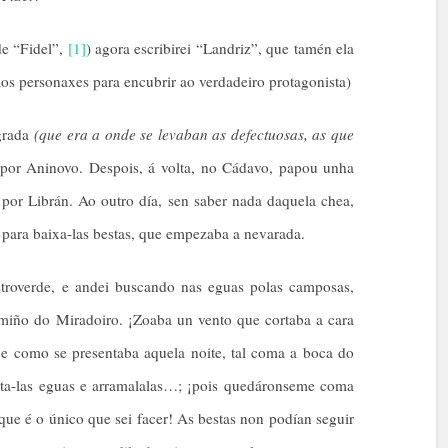
de “Fidel”,
[1]
) agora escribirei “Landriz”, que tamén ela
 aos personaxes para encubrir ao verdadeiro protagonista)
agrada
(que era a onde se levaban as defectuosas, as que
por Aninovo. Despois, á volta, no Cádavo, papou unha
 por Librán. Ao outro día, sen saber nada daquela chea,
para baixa-las bestas, que empezaba a nevarada.
troverde, e andei buscando nas eguas polas camposas,
miño do Miradoiro. ¡Zoaba un vento que cortaba a cara
 e como se presentaba aquela noite, tal coma a boca do
nta-las eguas e arramalalas…; ¡pois quedáronseme coma
¡que é o único que sei facer! As bestas non podían seguir