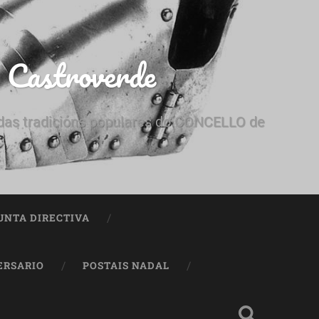
e Castroverde
e das tradicións populares do CONCELLO de
UNTA DIRECTIVA
ERSARIO
POSTAIS NADAL