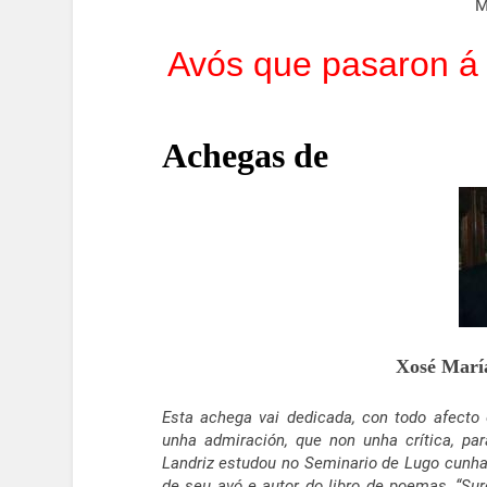
M
Avós que pasaron á h
Achegas de
Xosé Marí
Esta achega vai dedicada, con todo afecto 
unha admiración, que non unha crítica, p
Landriz estudou no Seminario de Lugo cunha
de seu avó e autor do libro de poemas, “Sur