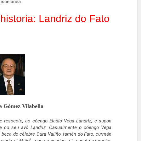
iscelánea
istoria: Landriz do Fato
a Gómez Vilabella
e respecto, ao cóengo Eladio Vega Landriz, e supón
ara co seu avó Landriz. Casualmente o cóengo Vega
 beca do célebre Cura Valiño, tamén do Fato, curmán
cando el Miño”, ¡que se vendeu a 1 peseta exemplar,