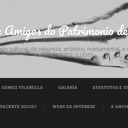
e Amigos do Patrimonio d
nio cultural, de natureza, artístico, monumental, 
CASTROVERDE (LUGO)
ª GÓMEZ VILABELLA
GALERÍA
ESTATUTOS E X
 FACERTE SOCIO?
WEBS DE INTERESE
X ANIV