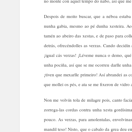
no monte con aquel tempo do nabo, así que me at
Despois de moito buscar, que a néboa estaba 
nunha gabia, mesmo ao pé dunha xesteira. Ao 
tamén ao abeiro das xestas, e de paso para coll
detrás, ofrecéndolles as verzas. Cando decidí
¡igual cás verzas! ¡Léveme nunca o demo, qu
unha pociña, así que se me ocorreu darlle unha
¡tiven que mexarlle primeiro! Así abrandei as c
que mollei os pés, e ata se me fixeron de vidro 
Non me volvín tola de milagre pois, canto fací
zorrega-las cordas contra unha xesta gordísim
pouco. As verzas, para amolentalas, envolvinas
mandil teso! Nisto, que o cabalo da grea deu e