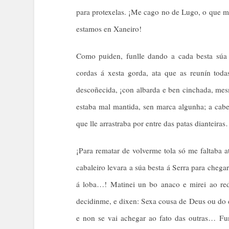
para protexelas. ¡Me cago no de Lugo, o que me
estamos en Xaneiro!
Como puiden, funlle dando a cada besta súa v
cordas á xesta gorda, ata que as reunín tod
descoñecida, ¡con albarda e ben cinchada, me
estaba mal mantida, sen marca algunha; a cabe
que lle arrastraba por entre das patas dianteira
¡Para rematar de volverme tola só me faltaba 
cabaleiro levara a súa besta á Serra para chega
á loba…! Matinei un bo anaco e mirei ao red
decidinme, e dixen: Sexa cousa de Deus ou do d
e non se vai achegar ao fato das outras… Fu