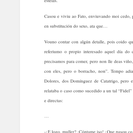
estelas.
Casou e viviu ao Fato, enviuvando moi cedo, p
en substitución do sexo, ata que…
Vouno contar con algún detalle, pois coido q
referiumo o propio interesado aquel día do
precisamos para comer, pero non lle deas viño
con eles, pero o borracho, non”. Tempo adia
Dolores, dos Domínguez de Catatrigo, pero e
relataba o caso como sucedido a un tal “Fidel”
e directas:
…
-¿E logo, muller? ¡Cóntame iso! ¿Que pasou c