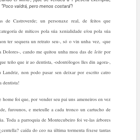
 “Poco valdrá, pero menos costará”!
as de Castroverde; un personaxe real, de feitos que
ategoría de míticos pola súa xenialidade e/ou pola súa
non ter sequera un retrato seu-, só o vin unha vez, -que
illa Dolores-, cando me quitou unha moa das de
leite
por
que teño que ir ao dentista, -odontólogos lles din agora-,
 Landriz, non podo pasar sen deixar por escrito catro
 dentista!
te home foi que, por vender seu pai uns ameneiros en vez
rade, furounos, e meteulle a cada tronco un cartucho de
a. Toda a parroquia de Montecubeiro foi ve-las árbores
¿centella? caída do ceo na última tormenta fixese tantas