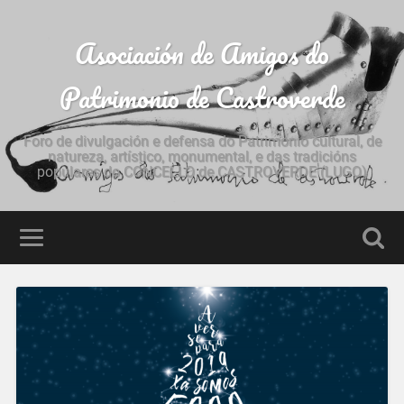
Asociación de Amigos do
Patrimonio de Castroverde
Foro de divulgación e defensa do Patrimonio cultural, de
natureza, artístico, monumental, e das tradicións
populares do CONCELLO de CASTROVERDE (LUGO)