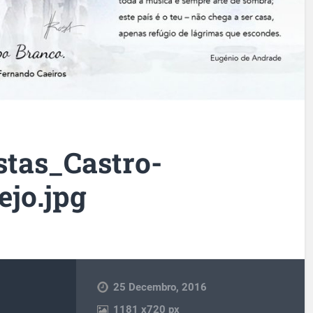
stas_Castro-
ejo.jpg
25 Decembro, 2016
1181
x
720 px