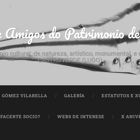
e Amigos do Patrimonio d
nio cultural, de natureza, artístico, monumental, 
CASTROVERDE (LUGO)
ª GÓMEZ VILABELLA
GALERÍA
ESTATUTOS E X
 FACERTE SOCIO?
WEBS DE INTERESE
X ANIV