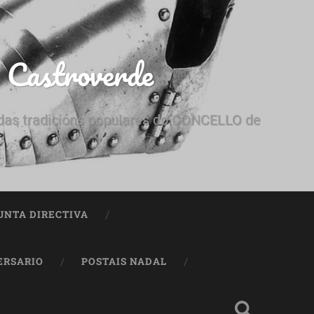
e Castroverde
e das tradicións populares do CONCELLO de
UNTA DIRECTIVA
ERSARIO
POSTAIS NADAL