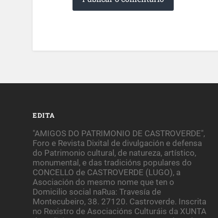
EDITA
"AMIGOS DO PATRIMONIO DE CASTROVERDE",
Foro e Revista Dixital de divulgación e defensa
do Patrimonio cultural, de natureza, artístico,
monumental, e das tradicións populares do
CONCELLO de CASTROVERDE (LUGO), a
Asociación do mesmo nome que ten o
Domicilio social naRua: Travesía de
Montecubeiro, 38. 27120. Castroverde. Inscrita
no Rexistro de Asociacións Culturáis da XUNTA