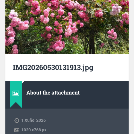
IMG20260530131913.jpg
About the attachment
1 Xuño, 2026
1020
x
768 px