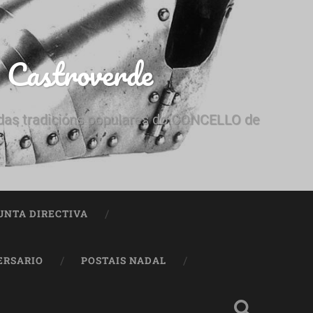
e Castroverde
e das tradicións populares do CONCELLO de
UNTA DIRECTIVA
ERSARIO
POSTAIS NADAL