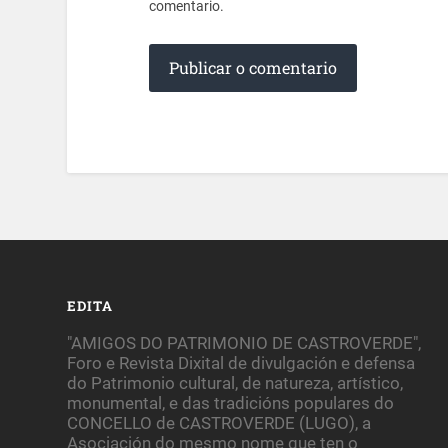
comentario.
EDITA
"AMIGOS DO PATRIMONIO DE CASTROVERDE",
Foro e Revista Dixital de divulgación e defensa
do Patrimonio cultural, de natureza, artístico,
monumental, e das tradicións populares do
CONCELLO de CASTROVERDE (LUGO), a
Asociación do mesmo nome que ten o