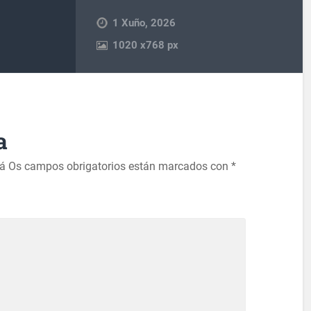
1 Xuño, 2026
1020
x
768 px
a
rá
Os campos obrigatorios están marcados con
*