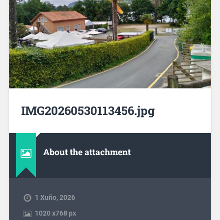
IMG20260530113456.jpg
About the attachment
1 Xuño, 2026
1020
x
768 px