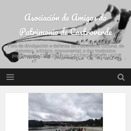
Asociación de Amigos do
Patrimonio de Castroverde
Foro de divulgación e defensa do Patrimonio cultural, de
natureza, artístico, monumental, e das tradicións
populares do CONCELLO de CASTROVERDE (LUGO)