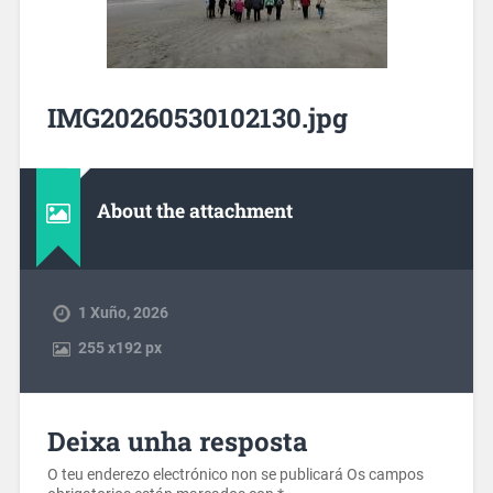
IMG20260530102130.jpg
About the attachment
1 Xuño, 2026
255
x
192 px
Deixa unha resposta
O teu enderezo electrónico non se publicará
Os campos