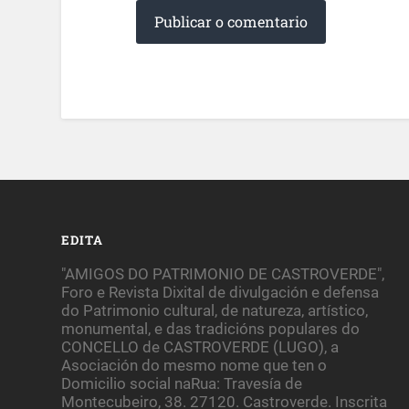
EDITA
"AMIGOS DO PATRIMONIO DE CASTROVERDE",
Foro e Revista Dixital de divulgación e defensa
do Patrimonio cultural, de natureza, artístico,
monumental, e das tradicións populares do
CONCELLO de CASTROVERDE (LUGO), a
Asociación do mesmo nome que ten o
Domicilio social naRua: Travesía de
Montecubeiro, 38. 27120. Castroverde. Inscrita