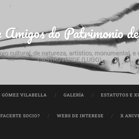
e Amigos do Patrimonio d
nio cultural, de natureza, artístico, monumental, 
CASTROVERDE (LUGO)
ª GÓMEZ VILABELLA
GALERÍA
ESTATUTOS E X
 FACERTE SOCIO?
WEBS DE INTERESE
X ANIV