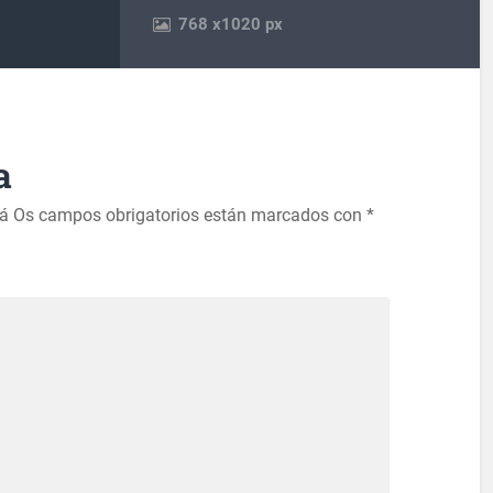
768
x
1020 px
a
rá
Os campos obrigatorios están marcados con
*