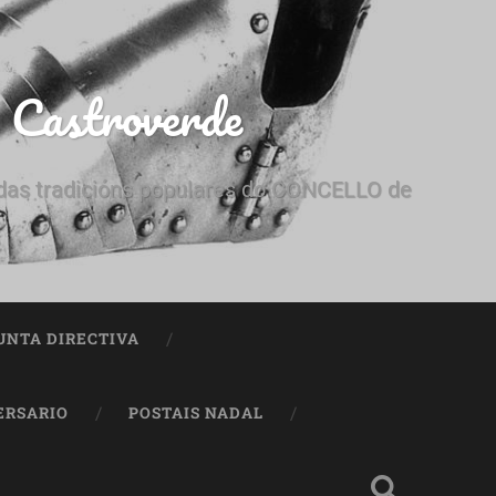
e Castroverde
e das tradicións populares do CONCELLO de
UNTA DIRECTIVA
ERSARIO
POSTAIS NADAL