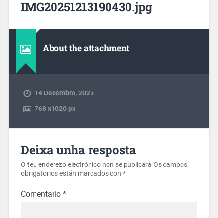
IMG20251213190430.jpg
About the attachment
14 Decembro, 2025
768
x
1020 px
Deixa unha resposta
O teu enderezo electrónico non se publicará
Os campos
obrigatorios están marcados con
*
Comentario
*