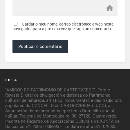
Gardar o meu nome, correo electrónico e web neste
navegador para a próxima vez que faga un comentario.
EDITA
"AMIGOS DO PATRIMONIO DE CASTROVERDE", Foro e
Revista Dixital de divulgación e defensa do Patrimonio
cultural, de natureza, artístico, monumental, e das tradicións
populares do CONCELLO de CASTROVERDE (LUGO), a
Asociación do mesmo nome que ten o Domicilio social
naRua: Travesía de Montecubeiro, 38. 27120. Castroverde.
Inscrita no Rexistro de Asociacións Culturáis da XUNTA de
Galicia co nº: 2005 - 008993 - 1, e data de alta 07/10/2005