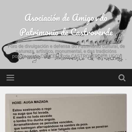
Asociación de Amigos do
Patrimonio de Castroverde
Foro de divulgación e defensa do Patrimonio cultural, de
natureza, artístico, monumental, e das tradicións
populares do CONCELLO de CASTROVERDE (LUGO)