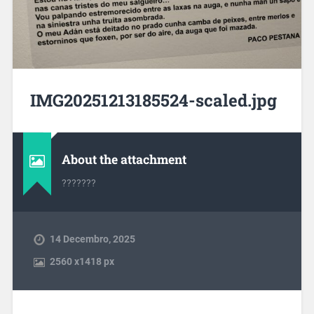
IMG20251213185524-scaled.jpg
About the attachment
???????
14 Decembro, 2025
2560
x
1418 px