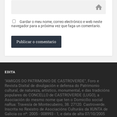
Gardar o meu nome, correo electrónico e web neste
navegador para a próxima vez que faga un comentario.
EDITA
"AMIGOS DO PATRIMONIO DE CASTROVERDE", Foro e
Revista Dixital de divulgación e defensa do Patrimonio
cultural, de natureza, artístico, monumental, e das tradicións
populares do CONCELLO de CASTROVERDE (LUGO), a
Asociación do mesmo nome que ten o Domicilio social
naRua: Travesía de Montecubeiro, 38. 27120. Castroverde.
Inscrita no Rexistro de Asociacións Culturáis da XUNTA de
Galicia co nº: 2005 - 008993 - 1, e data de alta 07/10/2005