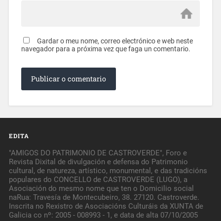
Gardar o meu nome, correo electrónico e web neste
navegador para a próxima vez que faga un comentario.
EDITA
"AMIGOS DO PATRIMONIO DE CASTROVERDE", Foro e
Revista Dixital de divulgación e defensa do Patrimonio
cultural, de natureza, artístico, monumental, e das tradicións
populares do CONCELLO de CASTROVERDE (LUGO), a
Asociación do mesmo nome que ten o Domicilio social
naRua: Travesía de Montecubeiro, 38. 27120. Castroverde.
Inscrita no Rexistro de Asociacións Culturáis da XUNTA de
Galicia co nº: 2005 - 008993 - 1, e data de alta 07/10/2005