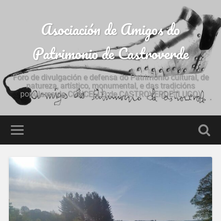
Asociación de Amigos do
Patrimonio de Castroverde
Foro de divulgación e defensa do Patrimonio cultural, de
natureza, artístico, monumental, e das tradicións
populares do CONCELLO de CASTROVERDE (LUGO)