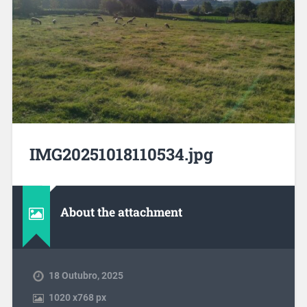
IMG20251018110534.jpg
About the attachment
18 Outubro, 2025
1020
x
768 px