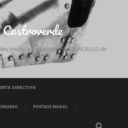
e Castroverde
e das tradicións populares do CONCELLO de
UNTA DIRECTIVA
ERSARIO
POSTAIS NADAL