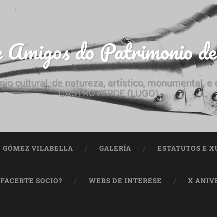
e Amigos do Patrimonio d
nio cultural, de natureza, artístico, monumental, 
CASTROVERDE (LUGO)
ª GÓMEZ VILABELLA
GALERÍA
ESTATUTOS E X
 FACERTE SOCIO?
WEBS DE INTERESE
X ANIV