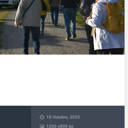
18 Outubro, 2025
1200
x
800 px