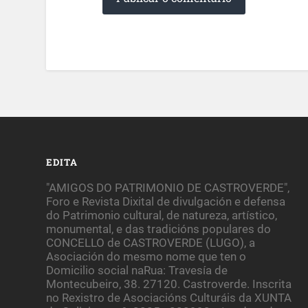
EDITA
"AMIGOS DO PATRIMONIO DE CASTROVERDE",
Foro e Revista Dixital de divulgación e defensa
do Patrimonio cultural, de natureza, artístico,
monumental, e das tradicións populares do
CONCELLO de CASTROVERDE (LUGO), a
Asociación do mesmo nome que ten o
Domicilio social naRua: Travesía de
Montecubeiro, 38. 27120. Castroverde. Inscrita
no Rexistro de Asociacións Culturáis da XUNTA