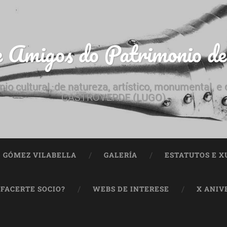
e Amigos do Patrimonio d
nio cultural, de natureza, artístico, monumental, 
CASTROVERDE (LUGO)
ª GÓMEZ VILABELLA
GALERÍA
ESTATUTOS E X
 FACERTE SOCIO?
WEBS DE INTERESE
X ANIV