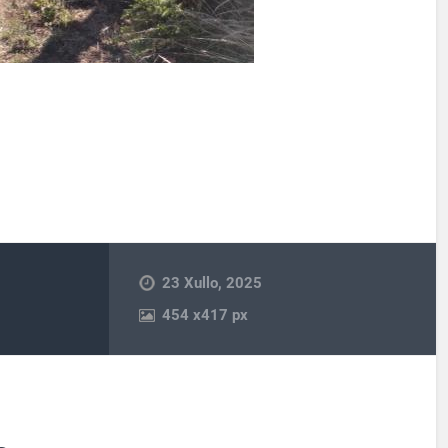
23 Xullo, 2025
454
x
417 px