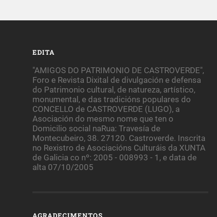
EDITA
"AMIGOS DO PATRIMONIO DE CASTROVERDE",
Foro e Revista Dixital de divulgación e defensa
do Patrimonio cultural, de natureza, artístico,
monumental, e das tradicións populares do
CONCELLO de CASTROVERDE (LUGO), a
Asociación do mesmo nome que ten o
Domicilio social naRua: Travesía de
Montecubeiro, 38. 27120. Castroverde. Inscrita
no Rexistro de Asociacións Culturáis da XUNTA
de Galicia co nº: 2005 - 008993 - 1, e data de
alta 07/10/2005
AGRADECIMENTOS