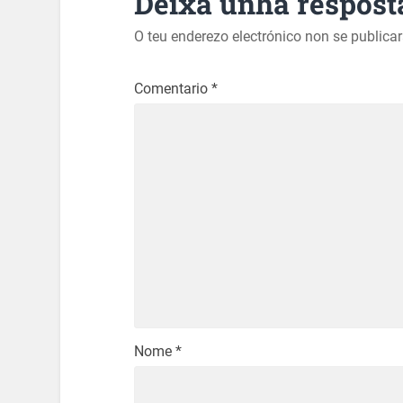
Deixa unha respost
O teu enderezo electrónico non se publica
Comentario
*
Nome
*