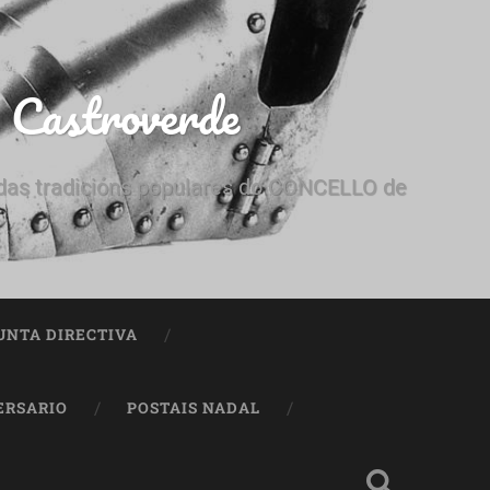
e Castroverde
e das tradicións populares do CONCELLO de
UNTA DIRECTIVA
ERSARIO
POSTAIS NADAL