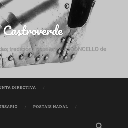
e Castroverde
e das tradicións populares do CONCELLO de
UNTA DIRECTIVA
ERSARIO
POSTAIS NADAL