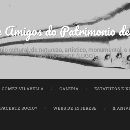
e Amigos do Patrimonio d
nio cultural, de natureza, artístico, monumental, 
CASTROVERDE (LUGO)
ª GÓMEZ VILABELLA
GALERÍA
ESTATUTOS E X
 FACERTE SOCIO?
WEBS DE INTERESE
X ANIV