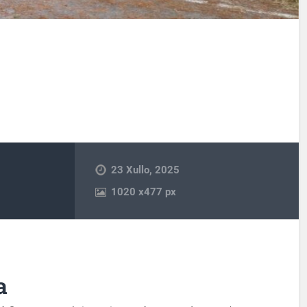
23 Xullo, 2025
1020
x
477 px
a