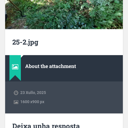
25-2.jpg
About the attachment
23 Xullo, 2025
1600
x
900 px
Deixa unha resposta