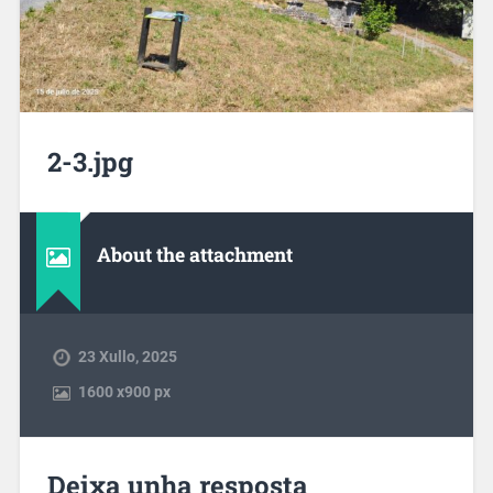
2-3.jpg
About the attachment
23 Xullo, 2025
1600
x
900 px
Deixa unha resposta