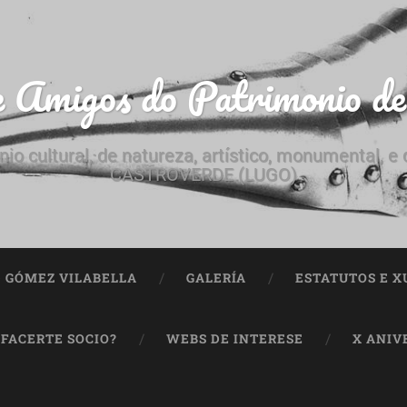
e Amigos do Patrimonio d
nio cultural, de natureza, artístico, monumental, 
CASTROVERDE (LUGO)
ª GÓMEZ VILABELLA
GALERÍA
ESTATUTOS E X
 FACERTE SOCIO?
WEBS DE INTERESE
X ANIV