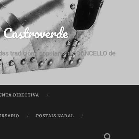
e Castroverde
e das tradicións populares do CONCELLO de
UNTA DIRECTIVA
ERSARIO
POSTAIS NADAL