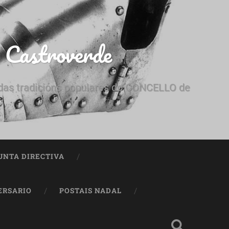
e Castroverde
e das tradicións populares do CONCELLO de
UNTA DIRECTIVA
ERSARIO
POSTAIS NADAL