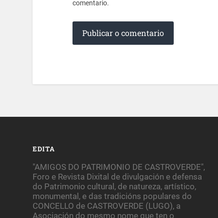
comentario.
EDITA
"AMIGOS DO PATRIMONIO DE CASTROVERDE",
Foro e Revista Dixital de divulgación e defensa
do Patrimonio cultural, de natureza, artístico,
monumental, e das tradicións populares do
CONCELLO de CASTROVERDE (LUGO), a
Asociación do mesmo nome que ten o