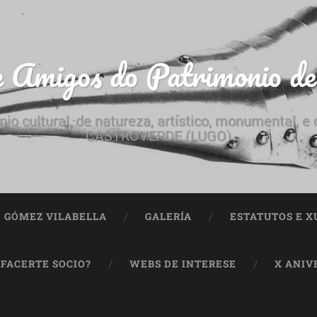
e Amigos do Patrimonio d
nio cultural, de natureza, artístico, monumental, 
CASTROVERDE (LUGO)
ª GÓMEZ VILABELLA
GALERÍA
ESTATUTOS E X
 FACERTE SOCIO?
WEBS DE INTERESE
X ANIV