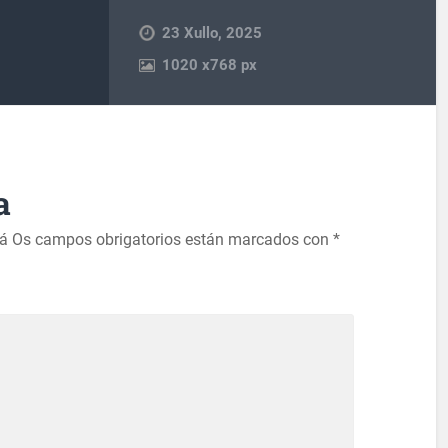
23 Xullo, 2025
1020
x
768 px
a
rá
Os campos obrigatorios están marcados con
*