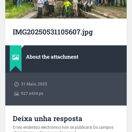
IMG20250531105607.jpg
About the attachment
31 Maio, 2025
927
x
434 px
Deixa unha resposta
O teu enderezo electrónico non se publicará
Os campos