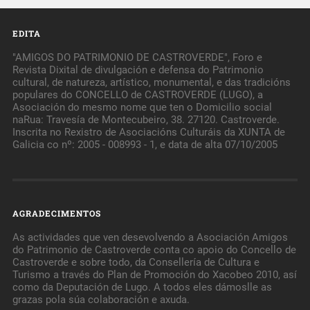
EDITA
"AMIGOS DO PATRIMONIO DE CASTROVERDE", Foro e
Revista Dixital de divulgación e defensa do Patrimonio
cultural, de natureza, artístico, monumental, e das tradicións
populares do CONCELLO de CASTROVERDE (LUGO), a
Asociación do mesmo nome que ten o Domicilio social
naRua: Travesía de Montecubeiro, 38. 27120. Castroverde.
Inscrita no Rexistro de Asociacións Culturáis da XUNTA de
Galicia co nº: 2005 - 008993 - 1, e data de alta 07/10/2005
AGRADECIMENTOS
As actividades que ven desevolvendo a Asociación Amigos
do Patrimonio de Castroverde conta co apoio do Concello de
Castroverde e sobre todo, da Consellería de Cultura e
Turismo a través do Plan de Promoción do Xacobeo 2010, así
como da Deputación de Lugo. A todos eles dámoslle as
grazas pola súa colaboración e axuda.