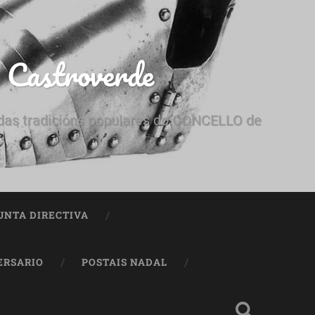
e Castroverde
e das tradicións populares do CONCELLO de
UNTA DIRECTIVA
ERSARIO
POSTAIS NADAL