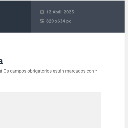
12 Abril, 2025
829
x
634 px
a
rá
Os campos obrigatorios están marcados con
*