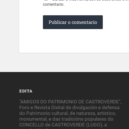
comentario.
EDITA
"AMIGOS DO PATRIMONIO DE CASTROVERDE",
Foro e Revista Dixital de divulgación e defensa
do Patrimonio cultural, de natureza, artístico,
monumental, e das tradicións populares do
CONCELLO de CASTROVERDE (LUGO), a