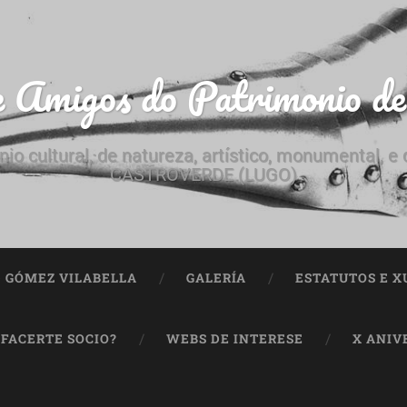
e Amigos do Patrimonio d
nio cultural, de natureza, artístico, monumental, 
CASTROVERDE (LUGO)
ª GÓMEZ VILABELLA
GALERÍA
ESTATUTOS E X
 FACERTE SOCIO?
WEBS DE INTERESE
X ANIV