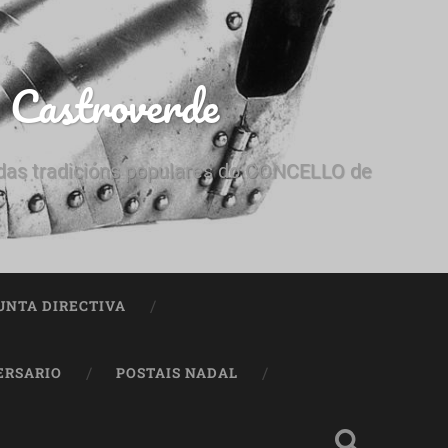
e Castroverde
e das tradicións populares do CONCELLO de
UNTA DIRECTIVA
ERSARIO
POSTAIS NADAL