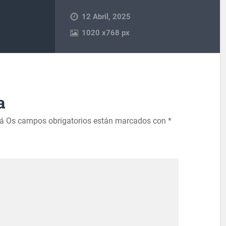
12 Abril, 2025
1020
x
768 px
a
rá
Os campos obrigatorios están marcados con
*