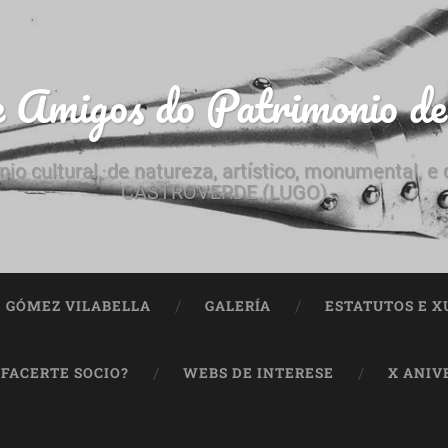
e Amigos do Patrimonio d
nio cultural, de natureza, artístico, monumental, 
CASTROVERDE (LUGO)
ª GÓMEZ VILABELLA
GALERÍA
ESTATUTOS E X
 FACERTE SOCIO?
WEBS DE INTERESE
X ANIV