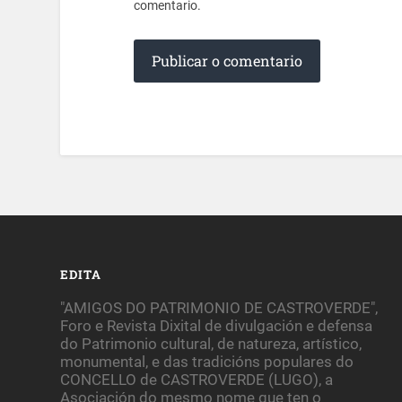
comentario.
EDITA
"AMIGOS DO PATRIMONIO DE CASTROVERDE",
Foro e Revista Dixital de divulgación e defensa
do Patrimonio cultural, de natureza, artístico,
monumental, e das tradicións populares do
CONCELLO de CASTROVERDE (LUGO), a
Asociación do mesmo nome que ten o