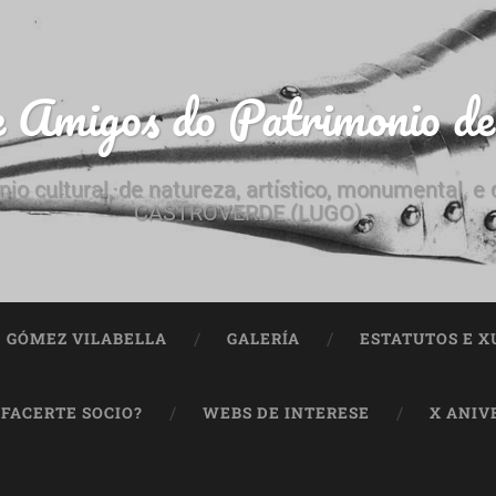
e Amigos do Patrimonio d
nio cultural, de natureza, artístico, monumental, 
CASTROVERDE (LUGO)
ª GÓMEZ VILABELLA
GALERÍA
ESTATUTOS E X
 FACERTE SOCIO?
WEBS DE INTERESE
X ANIV