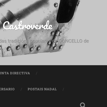
e Castroverde
e das tradicións populares do CONCELLO de
UNTA DIRECTIVA
ERSARIO
POSTAIS NADAL