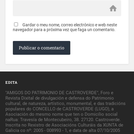
Gardar o meu nome, correo electrónico e web neste
navegador para a próxima vez que faga un comentario.
EDITA
"AMIGOS DO PATRIMONIO DE CASTROVERDE", Foro e
Revista Dixital de divulgación e defensa do Patrimonio
cultural, de natureza, artístico, monumental, e das tradicións
populares do CONCELLO de CASTROVERDE (LUGO), a
Asociación do mesmo nome que ten o Domicilio social
naRua: Travesía de Montecubeiro, 38. 27120. Castroverde.
Inscrita no Rexistro de Asociacións Culturáis da XUNTA de
Galicia co nº: 2005 - 008993 - 1, e data de alta 07/10/2005