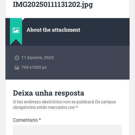
IMG20250111131202.jpg
About the attachment
11 Xaneiro, 2025
768
x
1020 px
Deixa unha resposta
O teu enderezo electrónico non se publicará
Os campos
obrigatorios están marcados con
*
Comentario
*