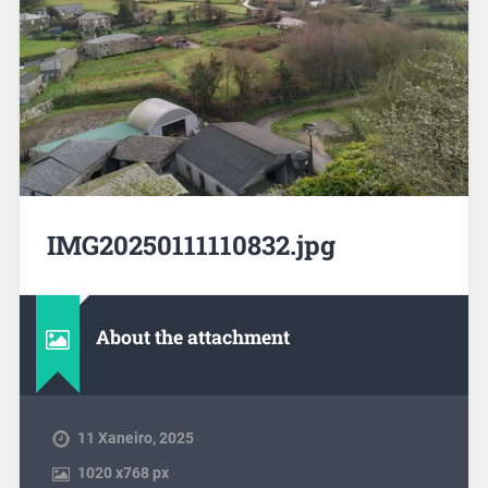
IMG20250111110832.jpg
About the attachment
11 Xaneiro, 2025
1020
x
768 px