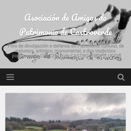
Asociación de Amigos do
Patrimonio de Castroverde
Foro de divulgación e defensa do Patrimonio cultural, de
natureza, artístico, monumental, e das tradicións
populares do CONCELLO de CASTROVERDE (LUGO)