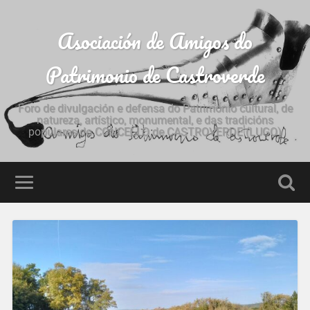
Asociación de Amigos do
Patrimonio de Castroverde
Foro de divulgación e defensa do Patrimonio cultural, de
natureza, artístico, monumental, e das tradicións
populares do CONCELLO de CASTROVERDE (LUGO)