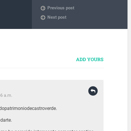
Previous post
Next post
ADD YOURS
6 a.m.
dopatrimoniodecastroverde.
darte.