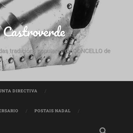
e Castroverde
e das tradicións populares do CONCELLO de
UNTA DIRECTIVA
ERSARIO
POSTAIS NADAL