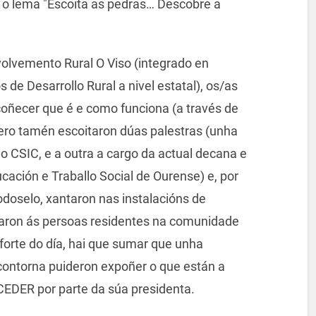
o o lema "Escoita as pedras… Descobre a
olvemento Rural O Viso (integrado en
e Desarrollo Rural a nivel estatal), os/as
coñecer que é e como funciona (a través de
pero tamén escoitaron dúas palestras (unha
o CSIC, e a outra a cargo da actual decana e
ación e Traballo Social de Ourense) e, por
odoselo, xantaron nas instalacións de
itaron ás persoas residentes na comunidade
 forte do día, hai que sumar que unha
 contorna puideron expoñer o que están a
OCEDER por parte da súa presidenta.