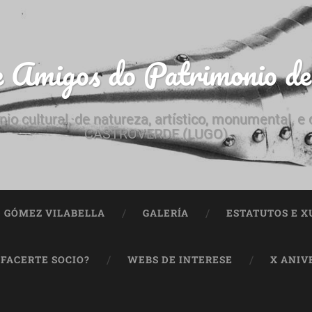
e Amigos do Patrimonio d
nio cultural, de natureza, artístico, monumental, 
CASTROVERDE (LUGO)
ª GÓMEZ VILABELLA
GALERÍA
ESTATUTOS E X
 FACERTE SOCIO?
WEBS DE INTERESE
X ANIV