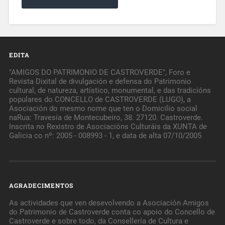
EDITA
"AMIGOS DO PATRIMONIO DE CASTROVERDE", Foro e
Revista Dixital de divulgación e defensa do Patrimonio
cultural, de natureza, artístico, monumental, e das tradicións
populares do CONCELLO de CASTROVERDE (LUGO), a
Asociación do mesmo nome que ten o Domicilio social
naRua: Travesía de Montecubeiro, 38. 27120. Castroverde.
Inscrita no Rexistro de Asociacións Culturáis da XUNTA de
Galicia co nº: 2005 - 008993 - 1, e data de alta 07/10/2005
AGRADECIMENTOS
As actividades que ven desevolvendo a Asociación Amigos
do Patrimonio de Castroverde conta co apoio do Concello de
Castroverde e sobre todo, da Consellería de Cultura e