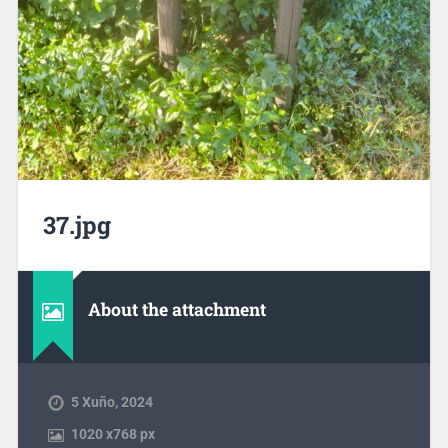
37.jpg
About the attachment
5 Xuño, 2024
1020
x
768 px