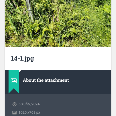
14-1.jpg
About the attachment
5 Xuño, 2024
1020
x
768 px